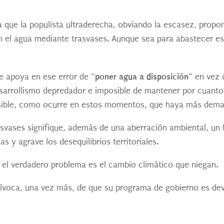
ra que la populista ultraderecha, obviando la escasez, prop
an el agua mediante trasvases. Aunque sea para abastecer e
“poner agua a disposición”
se apoya en ese error de
en vez d
esarrollismo depredador e imposible de mantener por cuant
posible, como ocurre en estos momentos, que haya más dema
svases signifique, además de una aberración ambiental, un f
s y agrave los desequilibrios territoriales.
e el verdadero problema es el cambio climático que niegan.
quívoca, una vez más, de que su programa de gobierno es dev