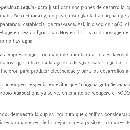
«pertinaz sequía»
para justificar unos planes de desarrollo
Paco el ran
lamaba
a) y, de paso, disimular la hambruna que v
 pantanos, establecía los trasvases. Así, iniciado en 1966, e
el que empezó a funcionar. Hoy en día los pantanos que deb
ro no hay agua.
as empresas que, con mano de obra barata, los esclavos del
ntanos, que echaron a las gentes de sus casas e inundaron p
 hicieron para producir electricidad y para los desarrollos ind
“ninguna gota de agua 
nía un empeño especial en evitar que
Abascal
propio
que ya se ve, en cuanto se recupere el NODO
o, demuestra la supina incultura que significa considerar 
 intentar mantener, de la mejor manera posible, los mares. 