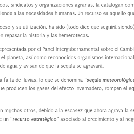
icos, sindicatos y organizaciones agrarias, la catalogan c
tiende a las necesidades humanas. Un recurso es aquello qu
ceso y su utilización, ha sido (todo dice que seguirá siendo
n repasar la historia y las hemerotecas.
 representada por el Panel Intergubernamental sobre el Cambi
e el planeta, así como reconocidos organismos internacional
de agua y avisan de que la sequía se agravará.
“sequía meteorológic
a falta de lluvias, lo que se denomina
ue producen los gases del efecto invernadero, rompen el equi
en muchos otros, debido a la escasez que ahora agrava la s
“recurso estratégico”
ue un
asociado al crecimiento y al nego