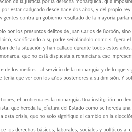
ción de la Justicia por la derecha monárquica, que imposibi
ca por estar caducado desde hace dos años, y del propio rey 
vigentes contra un gobierno resultado de la mayoría parlam
lo por los presuntos delitos de Juan Carlos de Borbón, sino 
lpicó, sacrificando a su padre señalándolo como si fuera el
aban de la situación y han callado durante todos estos años
l monarca, que no está dispuesta a renunciar a ese impresen
rte de los medios… al servicio de la monarquía y de lo que s
ue tenía que ver con los años posteriores a su dimisión. Y s
rbones, el problema es la monarquía. Una institución no d
ista, que hereda la Jefatura del Estado como se hereda una 
a esta crisis, que no solo signifique el cambio en la elecció
e los derechos básicos, laborales, sociales y políticos al 